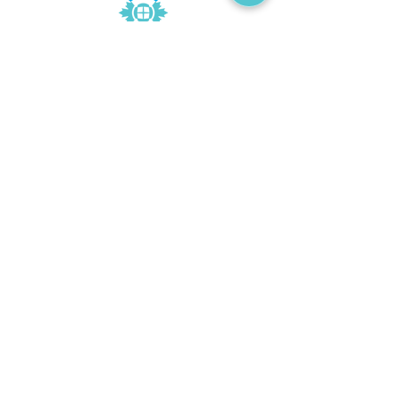
エクスプレスエントリー
ファミリースポンサーシップ
LMIA
スタートアップビザ
カナダ市民権（国籍）
就労ビザ
学生ビザ
観光ビザ
ビザの申請却下と解決策​
アンティグア・バーブーダ市民権（国
籍）