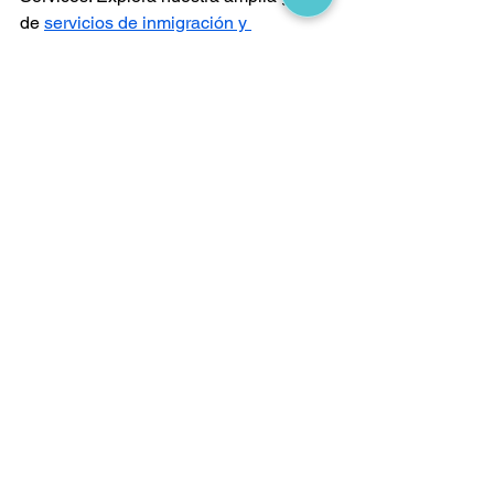
de 
servicios de inmigración y 
ciudadanía canadiense
 en nuestro sitio 
web.
Schedule a Consultation Call
Ver todo
Entradas recientes